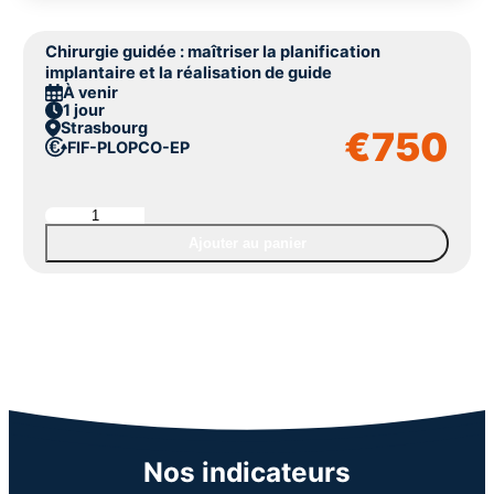
Chirurgie guidée : maîtriser la planification
implantaire et la réalisation de guide
À venir
1 jour
Strasbourg
€
750
FIF-PL
OPCO-EP
quantité
de
Ajouter au panier
Chirurgie
guidée
:
maîtriser
la
planification
implantaire
et
la
réalisation
de
Nos indicateurs
guide