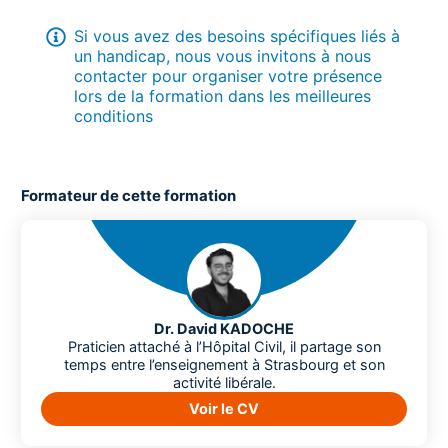
Débriefing questions et réponses
Matching DICOM/STL
Si vous avez des besoins spécifiques liés à
Apport du scan facial et jumeau virtuel
Modélisation de guide sur PC (PC fournis)
un handicap, nous vous invitons à nous
contacter pour organiser votre présence
lors de la formation dans les meilleures
Manipulation de la trousse de chirurgie guidée avec
conditions
pose d’implants
Formateur de cette formation
Dr. David KADOCHE
Praticien attaché à l’Hôpital Civil, il partage son
temps entre l’enseignement à Strasbourg et son
activité libérale.
Voir le CV