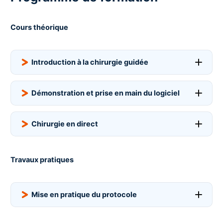
Cours théorique
Introduction à la chirurgie guidée
Démonstration et prise en main du logiciel
Guide chirurgical : concept, caractéristiques et
comparaisons
Chirurgie en direct
Planification simple
Rappels anatomiques et biologique implantaire
Planification complexe, guide complexe
Rappel construction prothétique
Briefing pré-chirurgie
Travaux pratiques
Les clavettes
Les étapes de planification implantaire
Intervention flapless
Mise en pratique du protocole
Extraction virtuelle
Complications lors de la chirurgie
Intervention lambeau
Full arch
Production du guide : externalisée ou au cabinet ?