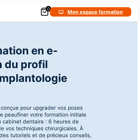
0
Nous contacter
+33 (0)6 18 25 05 05
Mon espace formation
ation en e-
 du profil
implantologie
e conçue pour upgrader vos poses
de peaufiner votre formation initiale
u cabinet dentaire : 6 heures de
de vos techniques chirurgicales. À
 des tutoriels et de précieux conseils,