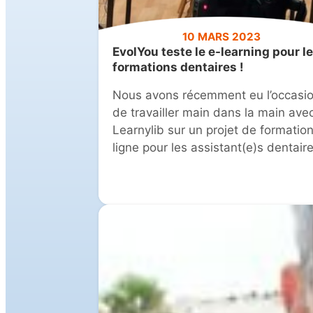
10 MARS 2023
EvolYou teste le e-learning pour l
formations dentaires !
Nous avons récemment eu l’occasi
de travailler main dans la main ave
Learnylib sur un projet de formatio
ligne pour les assistant(e)s dentaire
On avait très envie de vous partage
cette première expérience du e-
learning.