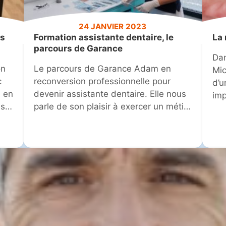
24 JANVIER 2023
es
Formation assistante dentaire, le
La
parcours de Garance
Dan
on
Le parcours de Garance Adam en
Mic
c
reconversion professionnelle pour
d’u
n en
devenir assistante dentaire. Elle nous
imp
s.
parle de son plaisir à exercer un métier
clé
r
du soin.
au 