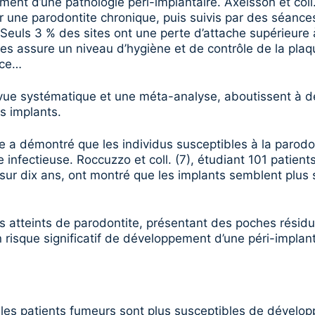
ment d’une pathologie péri-implantaire. Axelsson et coll
ur une parodontite chronique, puis suivis par des séance
. Seuls 3 % des sites ont une perte d’attache supérieur
stes assure un niveau d’hygiène et de contrôle de la p
nce…
vue systématique et une méta-analyse, aboutissent à des 
s implants.
que a démontré que les individus susceptibles à la parod
e infectieuse. Roccuzzo et coll. (7), étudiant 101 patien
is sur dix ans, ont montré que les implants semblent plus
ents atteints de parodontite, présentant des poches rési
un risque significatif de développement d’une péri-implan
e les patients fumeurs sont plus susceptibles de développ