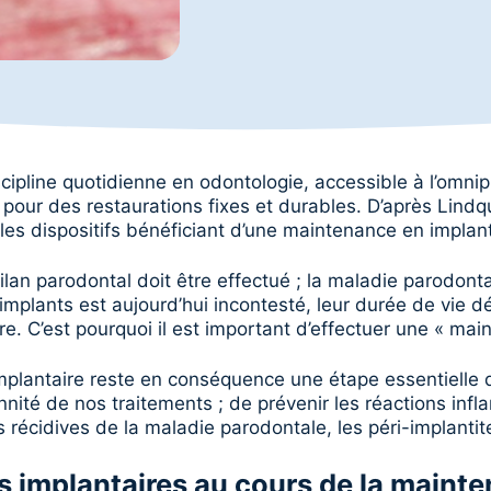
iscipline quotidienne en odontologie, accessible à l’omni
r des restaurations fixes et durables. D’après Lindquist 
 les dispositifs bénéficiant d’une maintenance en implan
ilan parodontal doit être effectué ; la maladie parodontal
 implants est aujourd’hui incontesté, leur durée de vie
re. C’est pourquoi il est important d’effectuer une « mai
mplantaire reste en conséquence une étape essentielle 
ennité de nos traitements ; de prévenir les réactions in
s récidives de la maladie parodontale, les péri-implantite
s implantaires au cours de la maint