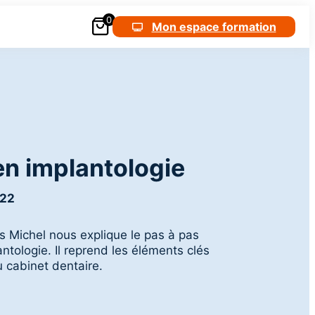
0
Nous contacter
+33 (0)6 18 25 05 05
Mon espace formation
n implantologie
022
is Michel nous explique le pas à pas
tologie. Il reprend les éléments clés
 cabinet dentaire.