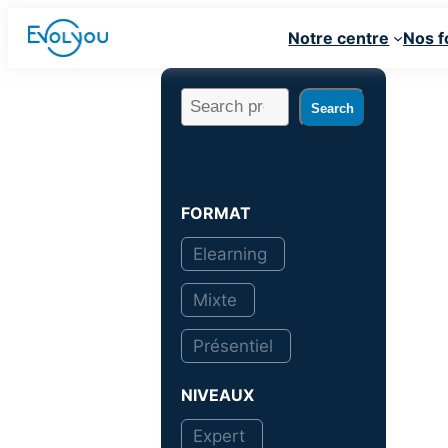
Au cœur de votre pratique
Notre centre
Nos f
Search
Search
Filter by price
FORMAT
Elearning
Mixte
Présentiel
NIVEAUX
Expert