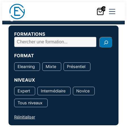
Au cœur de votre pratique
0
Nous contacter
+33 (0)6 18 25 05 05
FORMATIONS
FORMAT
Elearning
Mixte
Présentiel
NIVEAUX
Expert
Intermédiaire
Novice
Tous niveaux
Réinitialiser