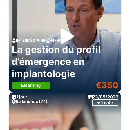
INTERMÉDIAIRE
FIF-PL + 1
La gestion du profil
d’émergence en
implantologie
€
350
Elearning
1 jour
23/09/2026
Sallanches (74)
+ 1 date