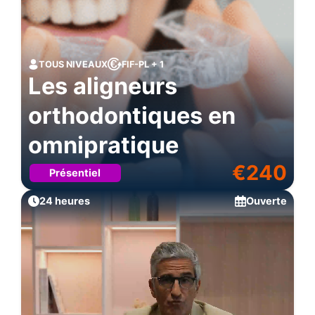
TOUS NIVEAUX
FIF-PL + 1
Les aligneurs
orthodontiques en
omnipratique
€
240
Présentiel
24 heures
Ouverte