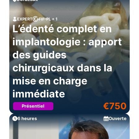
EXPERT
FIF-PL + 1
L’édenté complet en
implantologie : apport
des guides
chirurgicaux dans la
mise en charge
immédiate
€
750
Présentiel
6 heures
Ouverte