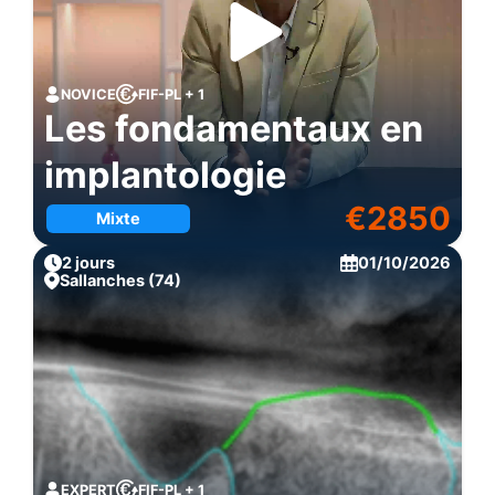
NOVICE
FIF-PL + 1
Les fondamentaux en
implantologie
€
2850
Mixte
2 jours
01/10/2026
Sallanches (74)
EXPERT
FIF-PL + 1