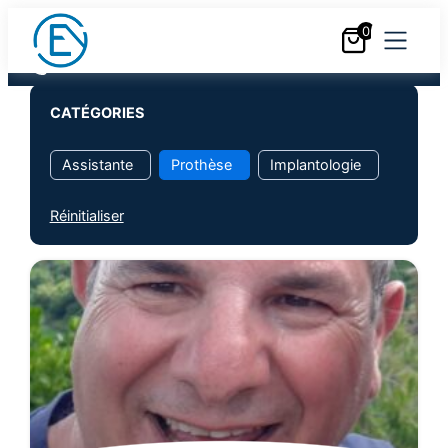
Au cœur de votre pratique
0
Nous contacter
+33 (0)6 18 25 05 05
CATÉGORIES
Assistante
Prothèse
Implantologie
Réinitialiser