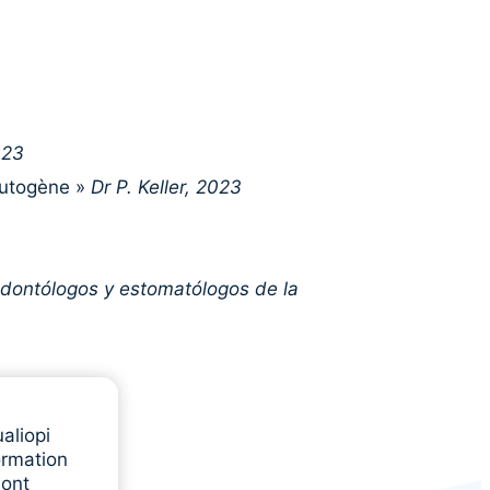
023
 autogène »
Dr P. Keller, 2023
e odontólogos y estomatólogos de la
aliopi
ormation
sont