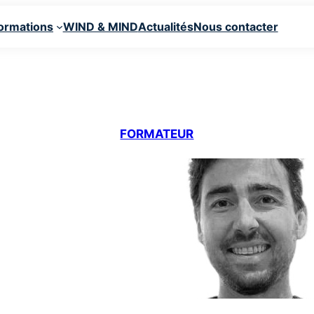
ormations
WIND & MIND
Actualités
Nous contacter
Dr Jean-Charles DELANOU
ntologie dentaire, le Dr DELANOUE met en œuvre des pro
ux et innovants, au service de résultats durables et prév
FORMATEUR