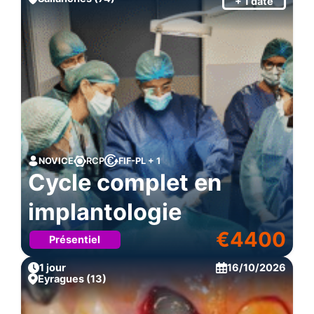
+ 1 date
NOVICE
RCP
FIF-PL + 1
Cycle complet en
implantologie
€
4400
Présentiel
1 jour
16/10/2026
Eyragues (13)