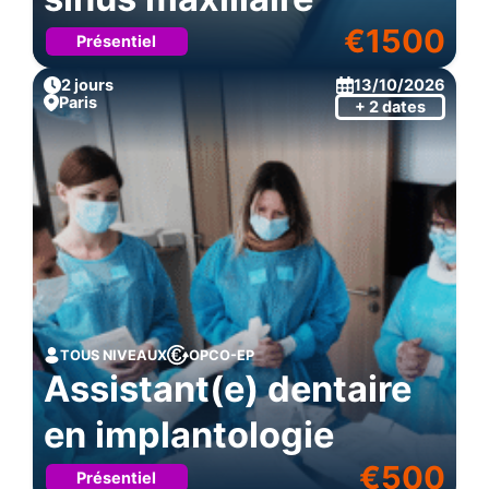
€
1500
Présentiel
2 jours
13/10/2026
Paris
+ 2 dates
TOUS NIVEAUX
OPCO-EP
Assistant(e) dentaire
en implantologie
€
500
Présentiel