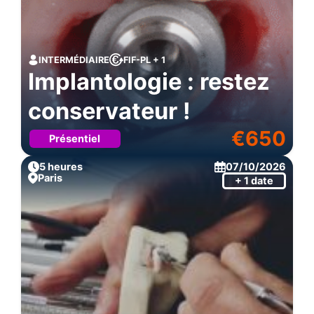
INTERMÉDIAIRE
FIF-PL + 1
Implantologie : restez
conservateur !
€
650
Présentiel
5 heures
07/10/2026
Paris
+ 1 date