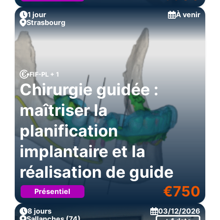
1 jour
À venir
Strasbourg
FIF-PL + 1
Chirurgie guidée :
maîtriser la
planification
implantaire et la
réalisation de guide
€
750
Présentiel
8 jours
03/12/2026
Sallanches (74)