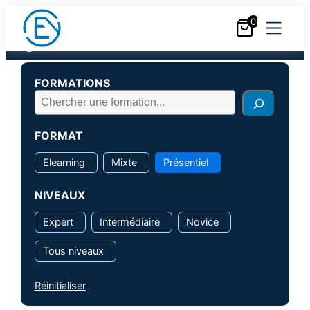
Au cœur de votre pratique
0
Nous contacter
+33 (0)6 18 25 05 05
FORMATIONS
FORMAT
Elearning
Mixte
Présentiel
NIVEAUX
Expert
Intermédiaire
Novice
Tous niveaux
Réinitialiser