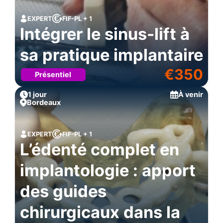
EXPERT
FIF-PL + 1
Intégrer le sinus-lift à
sa pratique implantaire
€
350
Présentiel
1 jour
À venir
Bordeaux
EXPERT
FIF-PL + 1
L’édenté complet en
implantologie : apport
des guides
chirurgicaux dans la