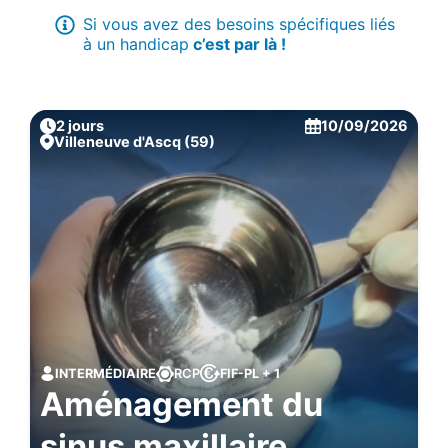
Si vous avez des besoins spécifiques liés
à un handicap
c’est par là !
2 jours
10/09/2026
Villeneuve d'Ascq (59)
INTERMÉDIAIRE
RCP
FIF-PL + 1
Aménagement du
sinus maxillaire